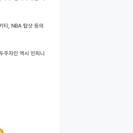
티, NBA 탑샷 등의
선두주자인 액시 인피니