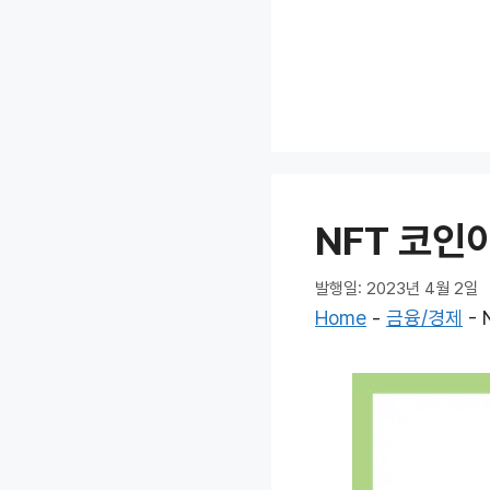
컨
텐
츠
로
건
너
뛰
기
NFT 코인이
발행일: 2023년 4월 2일
Home
-
금융/경제
-