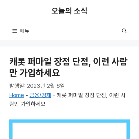
컨
오늘의 소식
텐
츠
로
메뉴
건
너
뛰
캐롯 퍼마일 장점 단점, 이런 사람
기
만 가입하세요
발행일: 2023년 2월 6일
Home
-
금융/경제
-
캐롯 퍼마일 장점 단점, 이런 사
람만 가입하세요