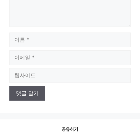
이
름
이
메
일
웹
사
이
트
공유하기