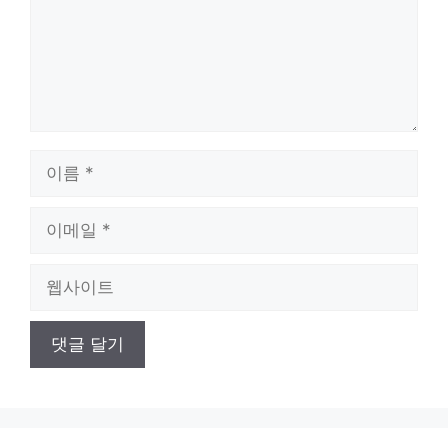
이
름
이
메
일
웹
사
이
트