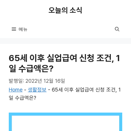
컨
오늘의 소식
텐
츠
로
메뉴
건
너
뛰
65세 이후 실업급여 신청 조건, 1
기
일 수급액은?
발행일: 2022년 12월 16일
Home
-
생활정보
-
65세 이후 실업급여 신청 조건, 1
일 수급액은?