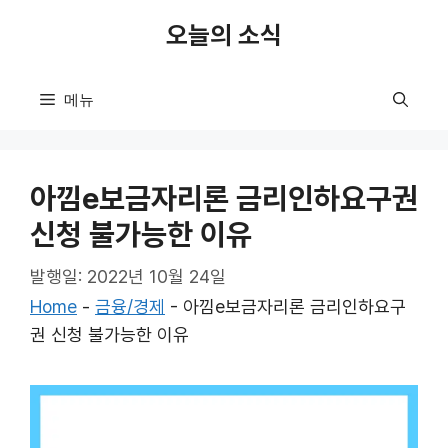
컨
오늘의 소식
텐
츠
로
메뉴
건
너
뛰
아낌e보금자리론 금리인하요구권
기
신청 불가능한 이유
발행일: 2022년 10월 24일
Home
-
금융/경제
-
아낌e보금자리론 금리인하요구
권 신청 불가능한 이유