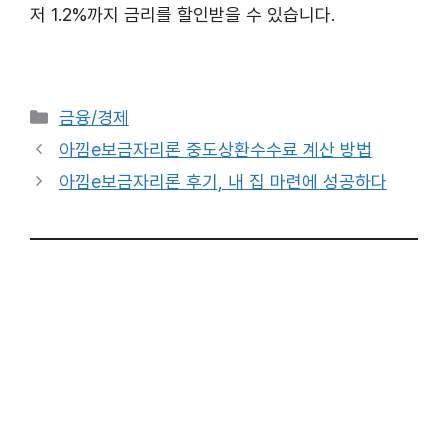
저 1.2%까지 금리를 할인받을 수 있습니다.
카
금융/경제
테
아낌e보금자리론 중도상환수수료 계산 방법
고
아낌e보금자리론 후기, 내 집 마련에 성공하다
리