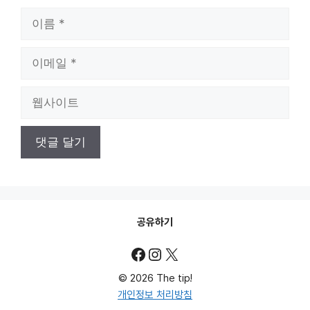
이
름
이
메
일
웹
사
이
트
공유하기
Facebook
Instagram
X
© 2026 The tip!
개인정보 처리방침