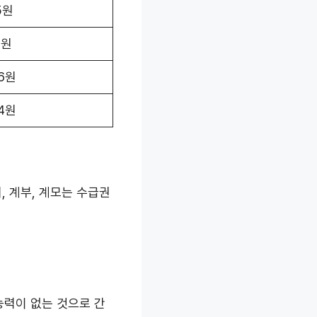
5원
9원
06원
94원
, 계부, 계모는 수급권
력이 없는 것으로 간