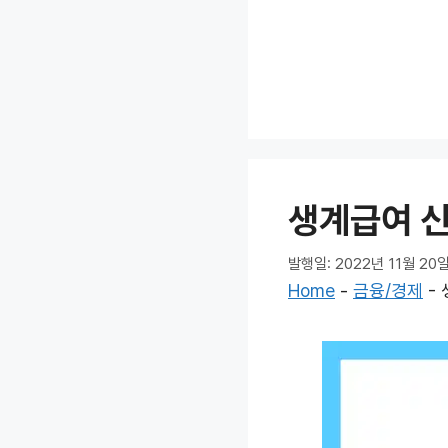
컨
텐
츠
로
건
너
뛰
기
생계급여 신
발행일: 2022년 11월 20
Home
-
금융/경제
-