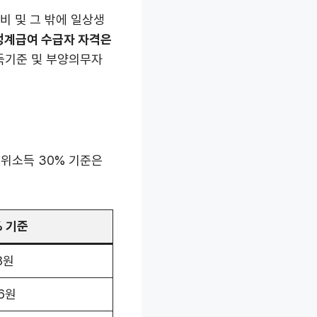
비 및 그 밖에 일상생
생계급여 수급자 자격은
득기준 및 부양의무자
중위소득 30% 기준은
% 기준
8원
26원