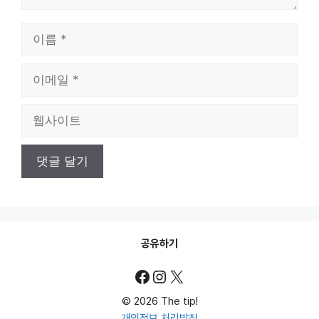
이
름
이
메
일
웹
사
이
트
공유하기
Facebook
Instagram
X
© 2026 The tip!
개인정보 처리방침