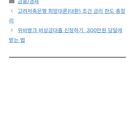
카
금융/경제
테
고려저축은행 희망대론(대환) 조건 금리 한도 총정
고
리
리
위비뱅크 비상금대출 신청하기, 300만원 당일에
받는 법