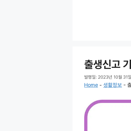
컨
텐
츠
로
건
너
뛰
기
출생신고 기
발행일: 2023년 10월 31
Home
-
생활정보
-
출