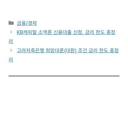
카
금융/경제
테
KB캐피탈 소액론 신용대출 신청, 금리 한도 총정
고
리
리
고려저축은행 희망대론(대환) 조건 금리 한도 총정
리