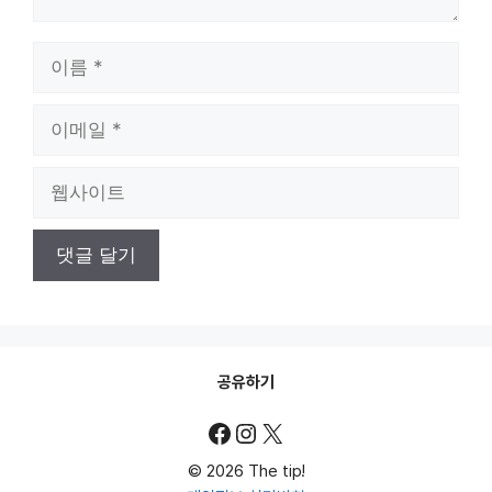
이
름
이
메
일
웹
사
이
트
공유하기
Facebook
Instagram
X
© 2026 The tip!