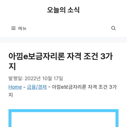
컨
오늘의 소식
텐
츠
로
메뉴
건
너
뛰
아낌e보금자리론 자격 조건 3가
기
지
발행일: 2022년 10월 17일
Home
-
금융/경제
-
아낌e보금자리론 자격 조건 3가
지