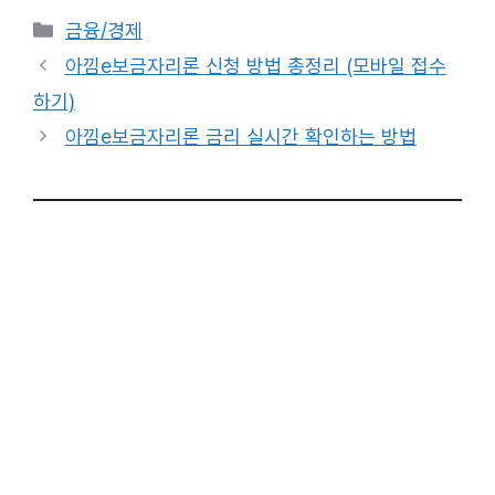
카
금융/경제
테
아낌e보금자리론 신청 방법 총정리 (모바일 접수
고
하기)
리
아낌e보금자리론 금리 실시간 확인하는 방법