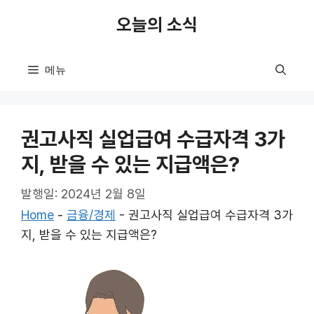
컨
오늘의 소식
텐
츠
로
메뉴
건
너
뛰
권고사직 실업급여 수급자격 3가
기
지, 받을 수 있는 지급액은?
발행일: 2024년 2월 8일
Home
-
금융/경제
-
권고사직 실업급여 수급자격 3가
지, 받을 수 있는 지급액은?