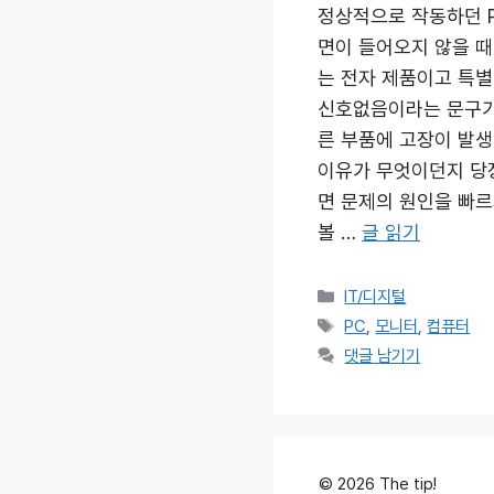
정상적으로 작동하던 P
면이 들어오지 않을 때
는 전자 제품이고 특별
신호없음이라는 문구가
른 부품에 고장이 발생
이유가 무엇이던지 당
면 문제의 원인을 빠
볼 …
글 읽기
카
IT/디지털
테
태
PC
,
모니터
,
컴퓨터
고
그
댓글 남기기
리
© 2026 The tip!