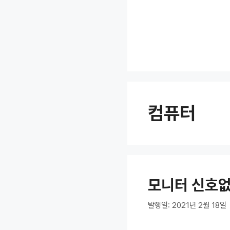
컨
텐
츠
로
건
너
뛰
기
컴퓨터
모니터 신호없
발행일: 2021년 2월 18일