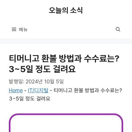
컨
오늘의 소식
텐
츠
로
메뉴
건
너
뛰
티머니고 환불 방법과 수수료는?
기
3~5일 정도 걸려요
발행일: 2024년 10월 5일
Home
-
IT/디지털
-
티머니고 환불 방법과 수수료는?
3~5일 정도 걸려요