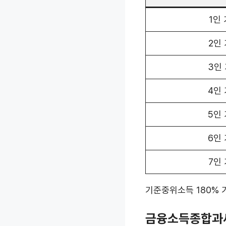
1인
2인
3인
4인
5인
6인
7인
기준중위소득 180% 기
금융소득종합과