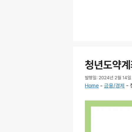
컨
텐
츠
로
건
너
뛰
기
청년도약계좌
발행일: 2024년 2월 14일
Home
-
금융/경제
-