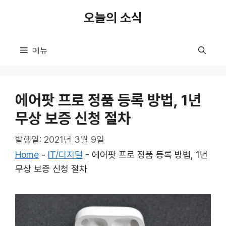
컨
오늘의 소식
텐
츠
로
메뉴
건
너
뛰
에어팟 프로 정품 등록 방법, 1년
기
무상 보증 신청 절차
발행일: 2021년 3월 9일
Home
-
IT/디지털
-
에어팟 프로 정품 등록 방법, 1년
무상 보증 신청 절차