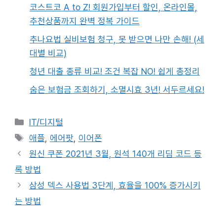
코스트코 A to Z! 회원가입부터 할인, 온라인몰,
추천상품까지 완벽 정복 가이드
추나요법 실비보험 청구, 못 받으면 나만 손해! (세
대별 비교)
청년 대출 종류 비교! 조건 복잡 NO! 쉽게 총정리
숨은 보험금 조회하기, 소멸시효 3년! 서두르세요!
카
IT/디지털
테
태
애플
,
에어팟
,
이어폰
고
그
원신 쿠폰 2021년 3월, 원석 140개 리딤 코드 등
리
록 방법
삼성 덱스 사용법 3단계, 효율을 100% 증가시키
는 방법