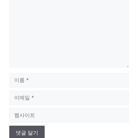
댓
글
이
름
이
메
일
웹
사
이
트