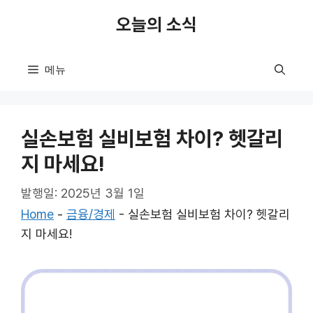
컨
오늘의 소식
텐
츠
로
메뉴
건
너
뛰
실손보험 실비보험 차이? 헷갈리
기
지 마세요!
발행일: 2025년 3월 1일
Home
-
금융/경제
-
실손보험 실비보험 차이? 헷갈리
지 마세요!